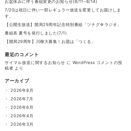
送
お盆休みに伴う番組変更のお知らせ(8/11~8/14)
り
7/20は祝日に伴い一部レギュラー放送を変更してお届けしま
す。
【公開生放送】開局29周年記念特別番組「ツナグ☆ラジオ」
番組表 夏号を発行しました(7/1)
【開局29周年】川柳大募集！お題は「つくる」
最近のコメント
サイマル放送に関するお知らせ
に
WordPress コメントの投
稿者
より
アーカイブ
2026年8月
2026年7月
2026年6月
2026年4月
2026年3月