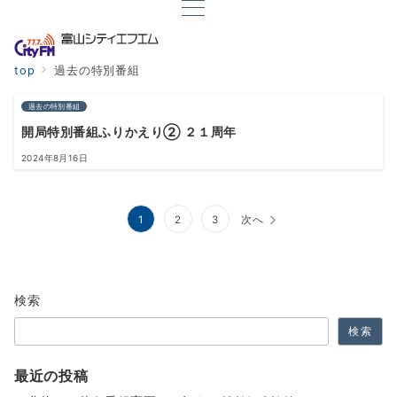
top
過去の特別番組
過去の特別番組
開局特別番組ふりかえり② ２１周年
2024年8月16日
投
1
2
3
次へ
稿
の
検索
ペ
検索
ー
ジ
最近の投稿