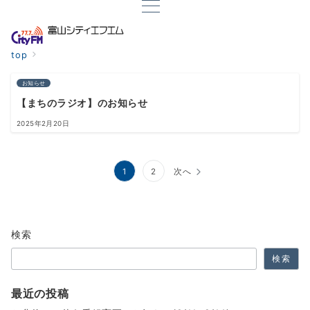
top
お知らせ
【まちのラジオ】のお知らせ
2025年2月20日
投
1
2
次へ
稿
の
検索
ペ
検索
ー
ジ
最近の投稿