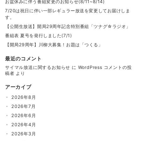
送
お盆休みに伴う番組変更のお知らせ(8/11~8/14)
り
7/20は祝日に伴い一部レギュラー放送を変更してお届けしま
す。
【公開生放送】開局29周年記念特別番組「ツナグ☆ラジオ」
番組表 夏号を発行しました(7/1)
【開局29周年】川柳大募集！お題は「つくる」
最近のコメント
サイマル放送に関するお知らせ
に
WordPress コメントの投
稿者
より
アーカイブ
2026年8月
2026年7月
2026年6月
2026年4月
2026年3月