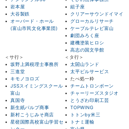
岩本屋
組子座
大谷製鉄
クリアーサウンドイマイ
オーバード・ホール
グローカルリサーチ
(富山市民文化事業団)
ケーブルテレビ富山
劇団みろく座
建機塗装ヒロシ
高志の国文学館
＜サ行＞
＜タ行＞
坂野上満税理士事務所
太閤山ランド
三進堂
太平ビルサービス
キモノヨロズ
たべ処一粋
JSSスイミングスクール
チームトロンボーン
富山
チャーリーズスタジオ
真国寺
とうざわ印刷工芸
新生紙パルプ商事
TOPWING
新村こうじみそ商店
トトンby米三
星槎国際高校富山学習セ
トナミ運輸
ンター
富山県