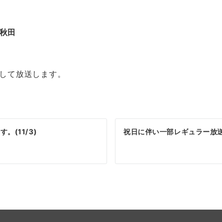
ツ秋田
更して放送します。
(11/3)
祝日に伴い一部レギュラー放送を