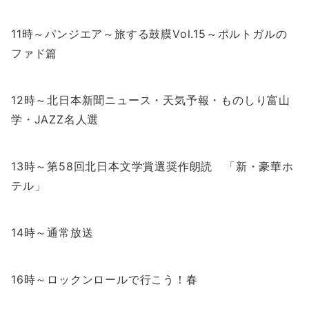
11時～パンジエア～旅する鼓膜Vol.15～ポルトガルの
ファド篇
12時～北日本新聞ニュース・天気予報・ものしり富山
学・JAZZ名人選
13時～第58回北日本文学賞選奨作朗読 「新・豪華ホ
テル」
14時～通常放送
16時～ロックンロールで行こう！春